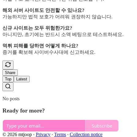
해외 서버 사이트도 안전할 수 있나요?
가능하지만 법적 보호가 어려워 권장하지 않습니다.
신규 사이트는 모두 위험한가요?
아니지만, 초기에는 반드시 소액 베팅으로 테스트하세요.
먹튀 피해를 당하면 어떻게 하나요?
증거를 확보해 사이버수사대에 신고하세요.
Share
Top
Latest
No posts
Ready for more?
Subscribe
© 2026 mtjoop
·
Privacy
∙
Terms
∙
Collection notice