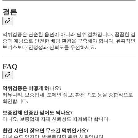
결론
먹튀검증은 단순한 옵션이 아니라 필수 절차입니다. 꼼꼼한 검
증과 예방으로 안전한 베팅 환경을 구축해야 합니다. 유혹적인
보너스보다 안정성과 신뢰도를 우선하세요.
FAQ
먹튀검증은 어떻게 하나요?
커뮤니티, 보증업체, 도메인 정보, 환전 속도 등을 종합적으로
확인합니다.
보증업체 인증만 믿어도 되나요?
아니요, 보증업체 자체 신뢰성도 따져봐야 합니다.
환전 지연이 잦으면 무조건 먹튀인가요?
아닐 수도 있지만, 반복된다면 위험 신호입니다.