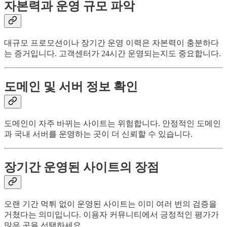
자본력과 운영 규모 파악
대규모 프로모션이나 장기간 운영 이력은 자본력이 충분하다
는 증거입니다. 고객센터가 24시간 운영되는지도 중요합니다.
도메인 및 서버 정보 확인
도메인이 자주 바뀌는 사이트는 위험합니다. 안정적인 도메인
과 국내 서버를 운영하는 곳이 더 신뢰할 수 있습니다.
장기간 운영된 사이트의 장점
오랜 기간 먹튀 없이 운영된 사이트는 이미 여러 번의 검증을
거쳤다는 의미입니다. 이용자 커뮤니티에서 긍정적인 평가가
많은 곳을 선택하세요.