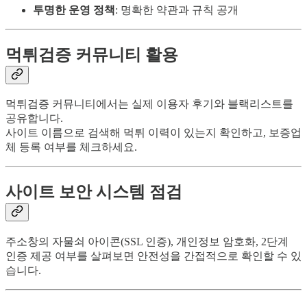
투명한 운영 정책
: 명확한 약관과 규칙 공개
먹튀검증 커뮤니티 활용
먹튀검증 커뮤니티에서는 실제 이용자 후기와 블랙리스트를
공유합니다.
사이트 이름으로 검색해 먹튀 이력이 있는지 확인하고, 보증업
체 등록 여부를 체크하세요.
사이트 보안 시스템 점검
주소창의 자물쇠 아이콘(SSL 인증), 개인정보 암호화, 2단계
인증 제공 여부를 살펴보면 안전성을 간접적으로 확인할 수 있
습니다.