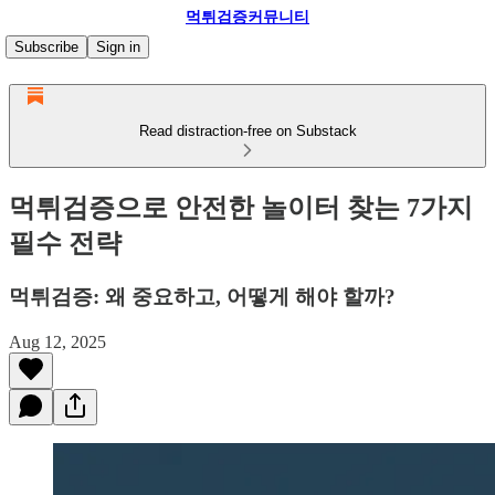
먹튀검증커뮤니티
Subscribe
Sign in
Read distraction-free on Substack
먹튀검증으로 안전한 놀이터 찾는 7가지
필수 전략
먹튀검증: 왜 중요하고, 어떻게 해야 할까?
Aug 12, 2025