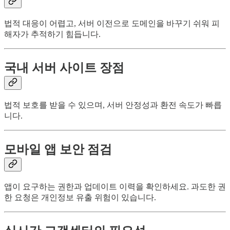
법적 대응이 어렵고, 서버 이전으로 도메인을 바꾸기 쉬워 피
해자가 추적하기 힘듭니다.
국내 서버 사이트 장점
법적 보호를 받을 수 있으며, 서버 안정성과 환전 속도가 빠릅
니다.
모바일 앱 보안 점검
앱이 요구하는 권한과 업데이트 이력을 확인하세요. 과도한 권
한 요청은 개인정보 유출 위험이 있습니다.