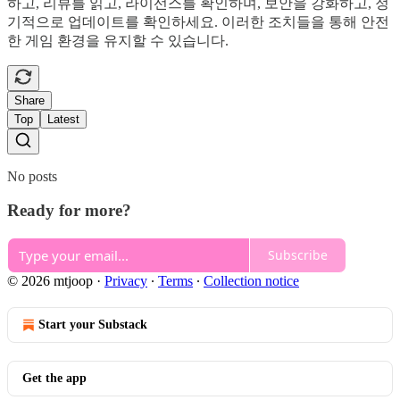
하고, 리뷰를 읽고, 라이선스를 확인하며, 보안을 강화하고, 정
기적으로 업데이트를 확인하세요. 이러한 조치들을 통해 안전
한 게임 환경을 유지할 수 있습니다.
Share
Top
Latest
No posts
Ready for more?
Subscribe
© 2026 mtjoop
·
Privacy
∙
Terms
∙
Collection notice
Start your Substack
Get the app