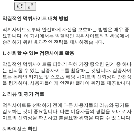
악질적인 먹튀사이트 대처 방법
먹튀사이트로부터 안전하게 자신을 보호하는 방법은 매우 중
요합니다. 이 기사에서는 악질적인 먹튀사이트와의 싸움에서
승리하기 위한 효과적인 전략을 제시하겠습니다.
1. 신뢰할 수 있는 검증사이트 활용
악질적인 먹튀사이트를 피하기 위해 가장 중요한 단계 중 하나
는 신뢰할 수 있는 검증사이트를 활용하는 것입니다. 검증사이
트는 온라인 카지노 및 스포츠 베팅 사이트의 신뢰성과 안전성
을 평가하며, 사용자들에게 안전한 플레이 환경을 제공합니다.
2. 리뷰 및 평가 검토
먹튀사이트를 선택하기 전에 다른 사용자들의 리뷰와 평가를
검토하는 것이 중요합니다. 다른 이용자들의 경험을 토대로 사
이트의 신뢰성을 확인하고 불필요한 위험을 피할 수 있습니다.
3. 라이선스 확인