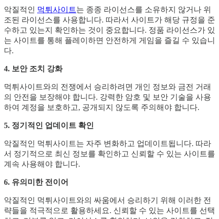
악질적인
먹튀사이트
는 종종 라이선스를 소유하지 않거나 위
조된 라이선스를 사용합니다. 따라서 사이트가 해당 규정을 준
수하고 있는지 확인하는 것이 중요합니다. 정품 라이선스가 있
는 사이트를 통해 플레이하면 안전하게 게임을 즐길 수 있습니
다.
4. 보안 조치 강화
먹튀사이트와의 전쟁에서 승리하려면 개인 정보와 금전 거래
의 안전을 보장해야 합니다. 강력한 암호 및 보안 기술을 사용
하여 계정을 보호하고, 공개되지 않도록 주의해야 합니다.
5. 정기적인 업데이트 확인
악질적인 먹튀사이트는 자주 변화하고 업데이트됩니다. 따라
서 정기적으로 최신 정보를 확인하고 신뢰할 수 있는 사이트를
계속 사용해야 합니다.
6. 유의미한 전이어
악질적인 먹튀사이트와의 싸움에서 승리하기 위해 이러한 전
략들을 적극적으로 활용하세요. 신뢰할 수 있는 사이트를 선택