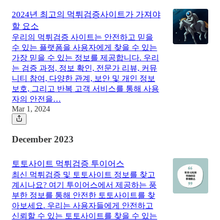
2024년 최고의 먹튀검증사이트가 가져야
할 요소
우리의 먹튀검증 사이트는 안전하고 믿을
수 있는 플랫폼을 사용자에게 찾을 수 있는
가장 믿을 수 있는 정보를 제공합니다. 우리
는 검증 과정, 정보 확인, 전문가 리뷰, 커뮤
니티 참여, 다양한 관계, 보안 및 개인 정보
보호, 그리고 반복 고객 서비스를 통해 사용
자의 안전을…
Mar 1, 2024
December 2023
토토사이트 먹튀검증 투이어스
최신 먹튀검증 및 토토사이트 정보를 찾고
계시나요? 여기 투이어스에서 제공하는 풍
부한 정보를 통해 안전한 토토사이트를 찾
아보세요. 우리는 사용자들에게 안전하고
신뢰할 수 있는 토토사이트를 찾을 수 있는